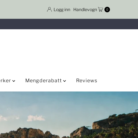
Logg inn
Handlevogn
0
rker
Mengderabatt
Reviews