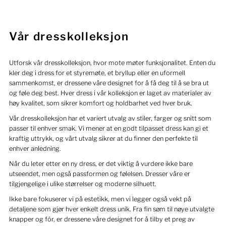
Vår dresskolleksjon
Utforsk vår dresskolleksjon, hvor mote møter funksjonalitet. Enten du
kler deg i dress for et styremøte, et bryllup eller en uformell
sammenkomst, er dressene våre designet for å få deg til å se bra ut
og føle deg best. Hver dress i vår kolleksjon er laget av materialer av
høy kvalitet, som sikrer komfort og holdbarhet ved hver bruk.
Vår dresskolleksjon har et variert utvalg av stiler, farger og snitt som
passer til enhver smak. Vi mener at en godt tilpasset dress kan gi et
kraftig uttrykk, og vårt utvalg sikrer at du finner den perfekte til
enhver anledning.
Når du leter etter en ny dress, er det viktig å vurdere ikke bare
utseendet, men også passformen og følelsen. Dresser våre er
tilgjengelige i ulike størrelser og moderne silhuett.
Ikke bare fokuserer vi på estetikk, men vi legger også vekt på
detaljene som gjør hver enkelt dress unik. Fra fin søm til nøye utvalgte
knapper og fôr, er dressene våre designet for å tilby et preg av