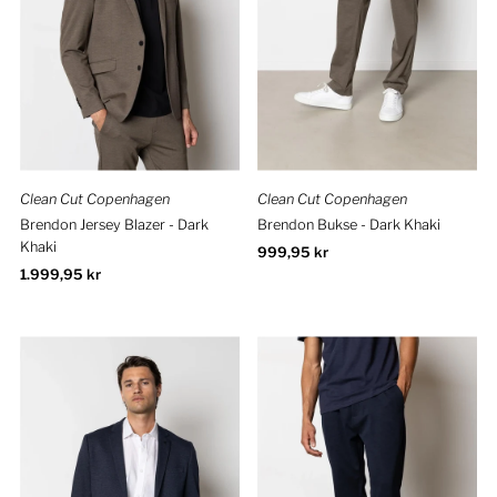
Clean Cut Copenhagen
Clean Cut Copenhagen
Brendon Jersey Blazer - Dark
Brendon Bukse - Dark Khaki
Khaki
Ordinær
999,95 kr
Ordinær
1.999,95 kr
pris
pris