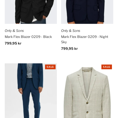
Only & Sons
Only & Sons
Mark Flex Blazer 0209 - Black
Mark Flex Blazer 0209 - Night
Sky
Ordinær
799,95 kr
pris
Ordinær
799,95 kr
pris
SALG
SALG