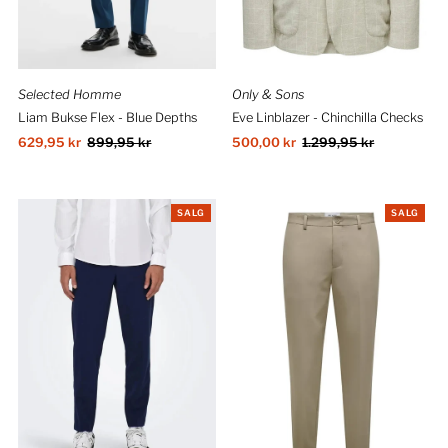
Selected Homme
Only & Sons
Liam Bukse Flex - Blue Depths
Eve Linblazer - Chinchilla Checks
Salgspris
629,95 kr
Ordinær
899,95 kr
Salgspris
500,00 kr
Ordinær
1.299,95 kr
pris
pris
SALG
SALG