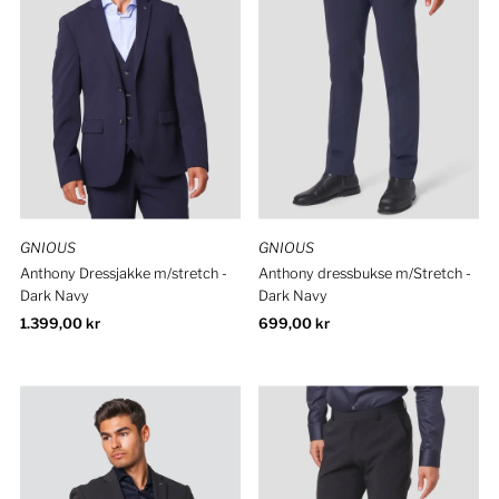
Alfabetisk, Å–A
Pris, lav til høy
Pris, høy til lav
Dato, gammelt til nytt
Dato, nytt til gammelt
GNIOUS
GNIOUS
Anthony Dressjakke m/stretch -
Anthony dressbukse m/Stretch -
Dark Navy
Dark Navy
Ordinær
1.399,00 kr
Ordinær
699,00 kr
pris
pris