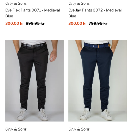
Only & Sons
Only & Sons
Eve Flex Pants 0071 - Medieval
Eve Jay Pants 0072 - Medieval
Blue
Blue
Salgspris
300,00 kr
Ordinær
699,95 kr
Salgspris
300,00 kr
Ordinær
799,95 kr
pris
pris
Only & Sons
Only & Sons