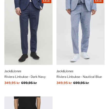
SALG
SALG
Jack&Jones
Jack&Jones
Riviera Linbukse - Dark Navy
Riviera Linbukse - Nautical Blue
Salgspris
349,95 kr
Ordinær
699,95 kr
Salgspris
349,95 kr
Ordinær
699,95 kr
pris
pris