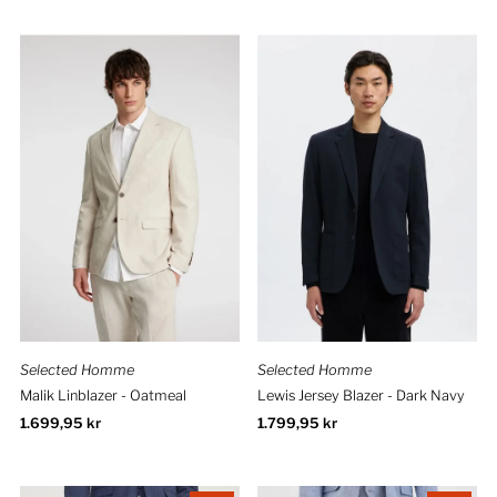
Selected Homme
Selected Homme
Malik Linblazer - Oatmeal
Lewis Jersey Blazer - Dark Navy
Ordinær
1.699,95 kr
Ordinær
1.799,95 kr
pris
pris