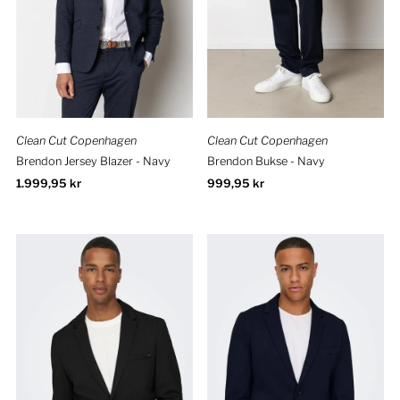
Clean Cut Copenhagen
Clean Cut Copenhagen
Brendon Jersey Blazer - Navy
Brendon Bukse - Navy
Ordinær
1.999,95 kr
Ordinær
999,95 kr
pris
pris