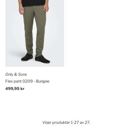
Only & Sons
Flex pant 0209 - Bungee
Ordinær
499,95 kr
pris
Viser produkter 1-27 av 27.