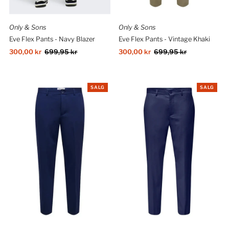
Only & Sons
Only & Sons
Eve Flex Pants - Navy Blazer
Eve Flex Pants - Vintage Khaki
Salgspris
300,00 kr
Ordinær
699,95 kr
Salgspris
300,00 kr
Ordinær
699,95 kr
pris
pris
SALG
SALG