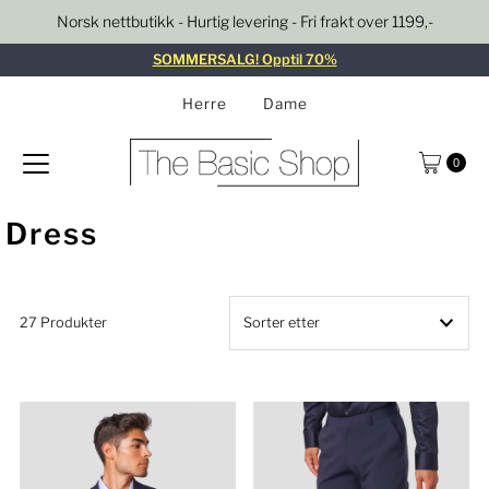
Norsk nettbutikk - Hurtig levering - Fri frakt over 1199,-
Gå til innhold
SOMMERSALG! Opptil 70%
Herre
Dame
0
Dress
27 Produkter
Utvalgte
Mest relevant
Bestselger
Alfabetisk, A–Å