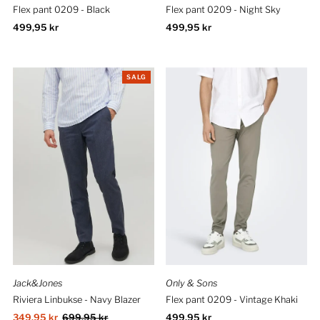
Flex pant 0209 - Black
Flex pant 0209 - Night Sky
Ordinær
499,95 kr
Ordinær
499,95 kr
pris
pris
SALG
Jack&Jones
Only & Sons
Riviera Linbukse - Navy Blazer
Flex pant 0209 - Vintage Khaki
Salgspris
349,95 kr
Ordinær
699,95 kr
Ordinær
499,95 kr