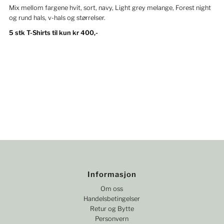
Mix mellom fargene hvit, sort, navy, Light grey melange, Forest night
Alfabetisk, Å–A
og rund hals, v-hals og størrelser.
5
stk T-Shirts til kun kr 400,-
Pris, lav til høy
Pris, høy til lav
Dato, gammelt til nytt
Dato, nytt til gammelt
Informasjon
Om oss
Handelsbetingelser
Retur og Bytte
Personvern