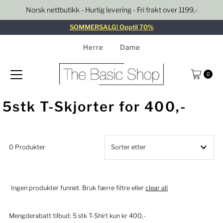
Norsk nettbutikk - Hurtig levering - Fri frakt over 1199,-
Gå til innhold
SOMMERSALG! Opptil 70%
Herre
Dame
0
5stk T-Skjorter for 400,-
0 Produkter
Utvalgte
Mest relevant
Ingen produkter funnet. Bruk færre filtre eller
clear all
Bestselger
Mengderabatt tilbud: 5 stk T-Shirt kun kr 400,-
Alfabetisk, A–Å