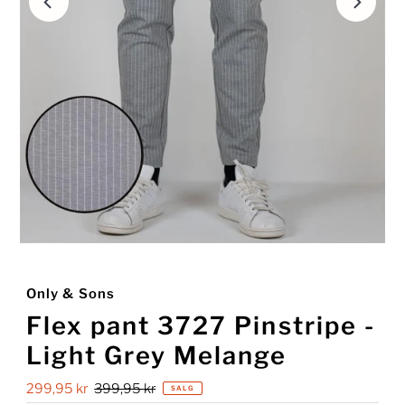
Only & Sons
Flex pant 3727 Pinstripe -
Light Grey Melange
Salgspris
299,95 kr
Ordinær
399,95 kr
SALG