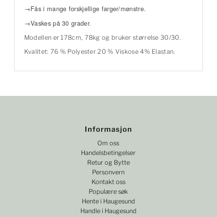
→Fås i mange forskjellige farger/mønstre.
→Vaskes på 30 grader.
Modellen er 178cm, 78kg og bruker størrelse 30/30.
Kvalitet: 76 % Polyester 20 % Viskose 4% Elastan.
Informasjon
Om oss
Handelsbetingelser
Retur og Bytte
Personvern
Kontakt oss
Populære søk
Hente i Haugesund
Handle i Haugesund