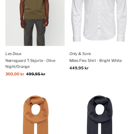
Les Deux
Only & Sons
Nørregaard T-Skjorte - Olive
Miles Flex Shirt - Bright White
Night/Orange
Ordinær
449,95 kr
Salgspris
300,00 kr
Ordinær
499,95 kr
pris
pris