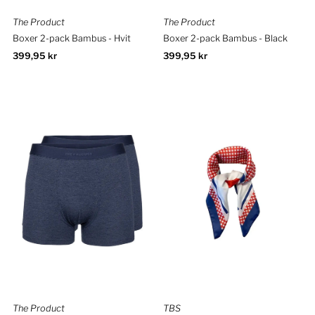
The Product
The Product
Boxer 2-pack Bambus - Hvit
Boxer 2-pack Bambus - Black
Ordinær
399,95 kr
Ordinær
399,95 kr
pris
pris
The Product
TBS