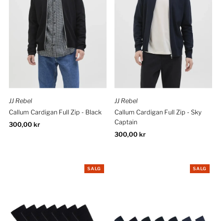
JJ Rebel
JJ Rebel
Callum Cardigan Full Zip - Black
Callum Cardigan Full Zip - Sky
Captain
Ordinær
300,00 kr
pris
Ordinær
300,00 kr
pris
SALG
SALG