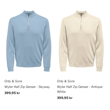
Only & Sons
Only & Sons
Wyler Half Zip Genser - Skyway
Wyler Half Zip Genser - Antique
White
Ordinær
399,95 kr
pris
Ordinær
399,95 kr
pris