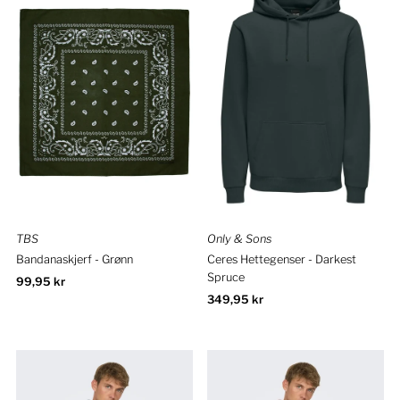
TBS
Only & Sons
Bandanaskjerf - Grønn
Ceres Hettegenser - Darkest
Spruce
Ordinær
99,95 kr
pris
Ordinær
349,95 kr
pris