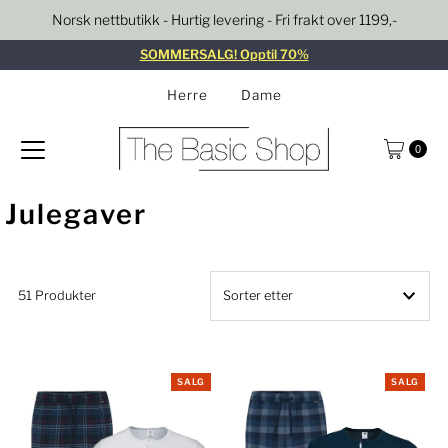
Norsk nettbutikk - Hurtig levering - Fri frakt over 1199,-
Gå til innhold
SOMMERSALG! Opptil 70%
Herre
Dame
0
Julegaver
51 Produkter
Utvalgte
Mest relevant
SALG
SALG
Bestselger
Alfabetisk, A–Å