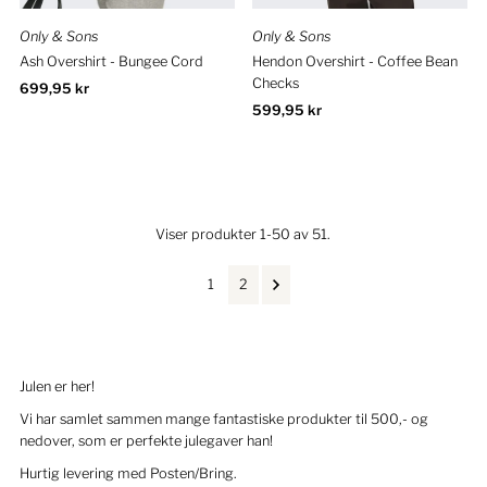
Only & Sons
Only & Sons
Ash Overshirt - Bungee Cord
Hendon Overshirt - Coffee Bean
Checks
Ordinær
699,95 kr
pris
Ordinær
599,95 kr
pris
Viser produkter 1-50 av 51.
1
2
Julen er her!
Vi har samlet sammen mange fantastiske produkter til 500,- og
nedover, som er perfekte julegaver han!
Hurtig levering med Posten/Bring.