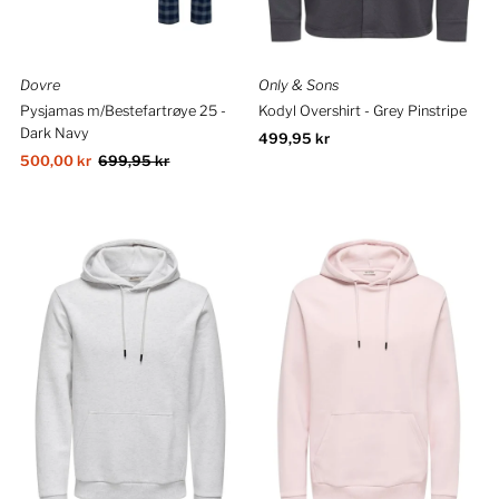
Dovre
Only & Sons
Pysjamas m/Bestefartrøye 25 -
Kodyl Overshirt - Grey Pinstripe
Dark Navy
Ordinær
499,95 kr
Salgspris
500,00 kr
Ordinær
699,95 kr
pris
pris