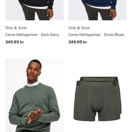
Only & Sons
Only & Sons
Ceres Hettegenser - Dark Navy
Ceres Hettegenser - Dress Blues
Ordinær
349,95 kr
Ordinær
349,95 kr
pris
pris