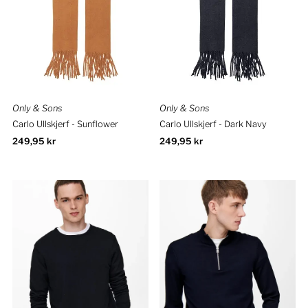
Only & Sons
Only & Sons
Carlo Ullskjerf - Sunflower
Carlo Ullskjerf - Dark Navy
Ordinær
249,95 kr
Ordinær
249,95 kr
pris
pris