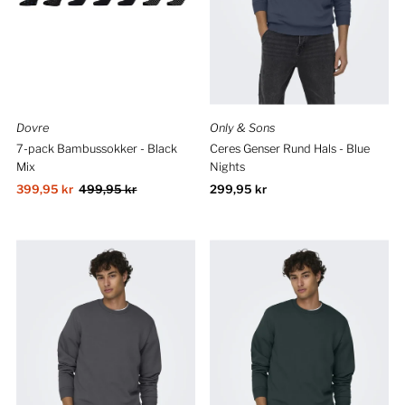
Dovre
Only & Sons
7-pack Bambussokker - Black
Ceres Genser Rund Hals - Blue
Mix
Nights
Salgspris
399,95 kr
Ordinær
499,95 kr
Ordinær
299,95 kr
pris
pris