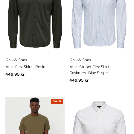
Only & Sons
Only & Sons
Miles Flex Shirt - Rosin
Miles Stripet Flex Shirt -
Cashmere Blue Stripe
Ordinær
449,95 kr
pris
Ordinær
449,95 kr
pris
SALG