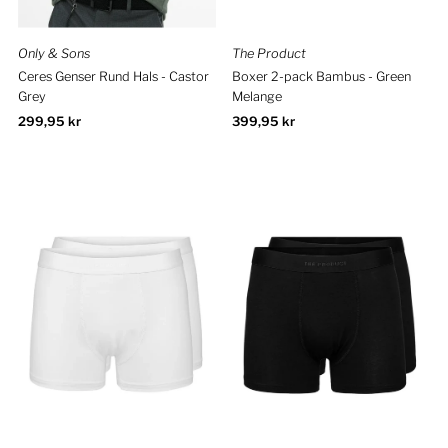
Only & Sons
The Product
Ceres Genser Rund Hals - Castor
Boxer 2-pack Bambus - Green
Grey
Melange
Ordinær
299,95 kr
Ordinær
399,95 kr
pris
pris