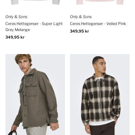
Only & Sons
Only & Sons
Ceres Hettegenser - Super Light
Ceres Hettegenser - Veiled Pink
Grey Melange
Ordinær
349,95 kr
Ordinær
349,95 kr
pris
pris