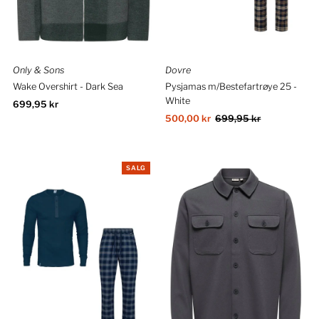
Only & Sons
Dovre
Wake Overshirt - Dark Sea
Pysjamas m/Bestefartrøye 25 -
White
Ordinær
699,95 kr
pris
Salgspris
500,00 kr
Ordinær
699,95 kr
pris
SALG