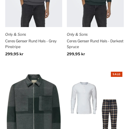
Only & Sons
Only & Sons
Ceres Genser Rund Hals - Grey
Ceres Genser Rund Hals - Darkest
Pinstripe
Spruce
Ordinær
299,95 kr
Ordinær
299,95 kr
pris
pris
SALG