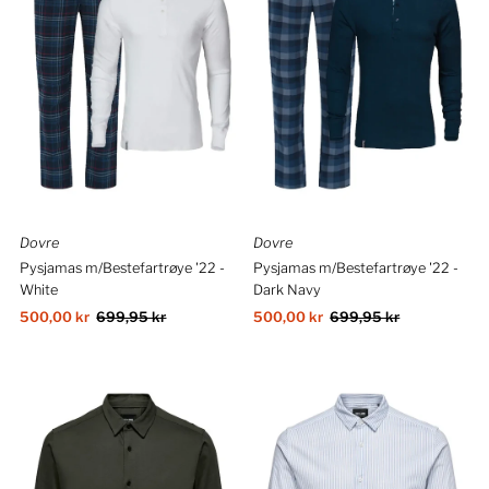
Alfabetisk, Å–A
Pris, lav til høy
Pris, høy til lav
Dato, gammelt til nytt
Dato, nytt til gammelt
Dovre
Dovre
Pysjamas m/Bestefartrøye '22 -
Pysjamas m/Bestefartrøye '22 -
White
Dark Navy
Salgspris
500,00 kr
Ordinær
699,95 kr
Salgspris
500,00 kr
Ordinær
699,95 kr
pris
pris