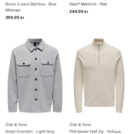
Boxer 2-pack Bambus - Blue
Skjerf Mønstret - Rød
Melange
Ordinær
249,95 kr
Ordinær
399,95 kr
pris
pris
Only & Sons
Only & Sons
Kodyl Overshirt - Light Grey
Phil Genser Half Zip - Antique