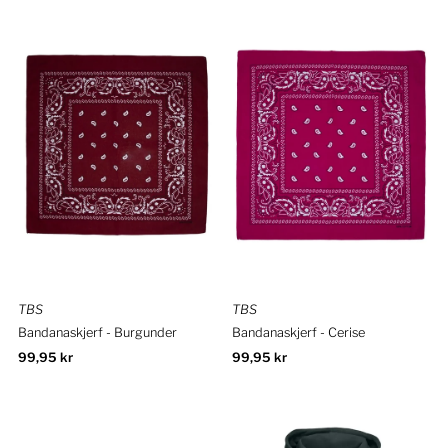
TBS
TBS
Bandanaskjerf - Burgunder
Bandanaskjerf - Cerise
Ordinær
99,95 kr
Ordinær
99,95 kr
pris
pris