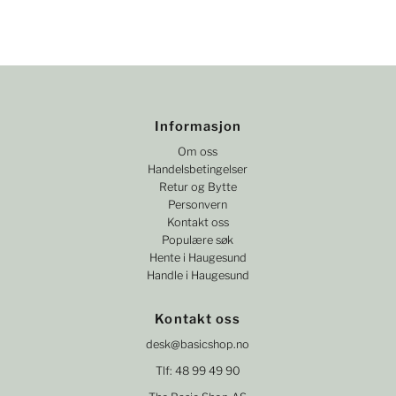
Informasjon
Om oss
Handelsbetingelser
Retur og Bytte
Personvern
Kontakt oss
Populære søk
Hente i Haugesund
Handle i Haugesund
Kontakt oss
desk@basicshop.no
Tlf: 48 99 49 90