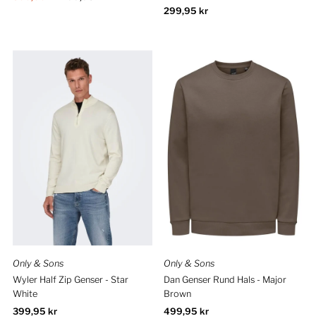
pris
Ordinær
299,95 kr
pris
Only & Sons
Only & Sons
Wyler Half Zip Genser - Star
Dan Genser Rund Hals - Major
White
Brown
Ordinær
399,95 kr
Ordinær
499,95 kr