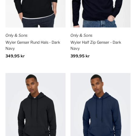
Only & Sons
Only & Sons
Wyler Genser Rund Hals - Dark
Wyler Half Zip Genser - Dark
Navy
Navy
Ordinær
349,95 kr
Ordinær
399,95 kr
pris
pris