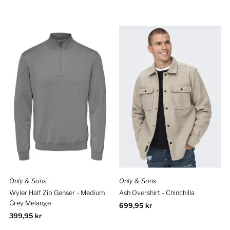
pris
pris
Only & Sons
Only & Sons
Wyler Half Zip Genser - Medium
Ash Overshirt - Chinchilla
Grey Melange
Ordinær
699,95 kr
Ordinær
399,95 kr
pris
pris