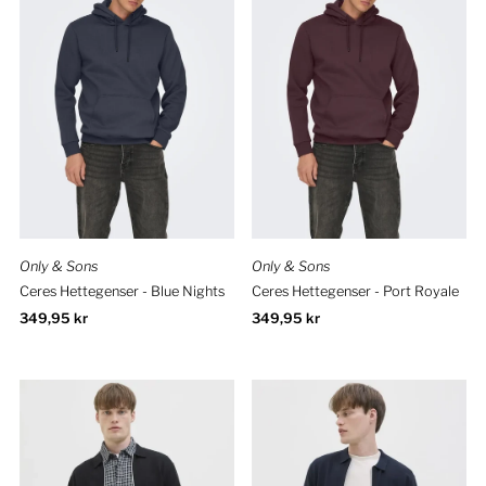
Only & Sons
Only & Sons
Ceres Hettegenser - Blue Nights
Ceres Hettegenser - Port Royale
Ordinær
349,95 kr
Ordinær
349,95 kr
pris
pris