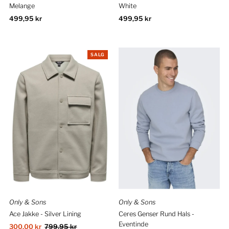
Melange
White
Ordinær
499,95 kr
Ordinær
499,95 kr
pris
pris
SALG
Only & Sons
Only & Sons
Ace Jakke - Silver Lining
Ceres Genser Rund Hals -
Eventinde
Salgspris
300,00 kr
Ordinær
799,95 kr