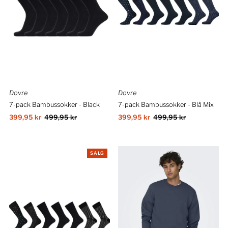
Dovre
Dovre
7-pack Bambussokker - Black
7-pack Bambussokker - Blå Mix
Salgspris
399,95 kr
Ordinær
499,95 kr
Salgspris
399,95 kr
Ordinær
499,95 kr
pris
pris
SALG