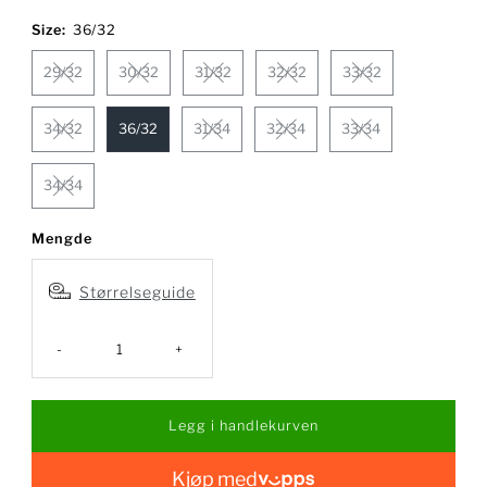
pris
Size:
36/32
29/32
30/32
31/32
32/32
33/32
34/32
36/32
31/34
32/34
33/34
34/34
Mengde
Størrelseguide
-
+
Kjøp med