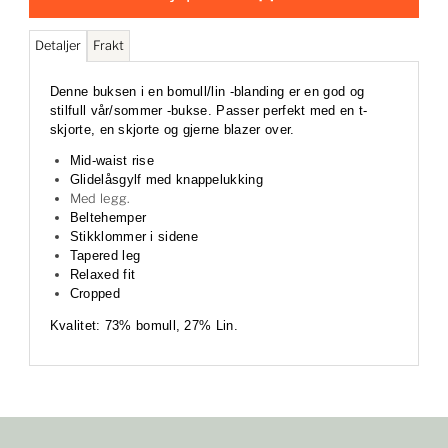
Detaljer
Frakt
Denne buksen i en bomull/lin -blanding er en god og
stilfull vår/sommer -bukse. Passer perfekt med en t-
skjorte, en skjorte og gjerne blazer over.
Mid-waist rise
Glidelåsgylf med knappelukking
Med legg.
Beltehemper
Stikklommer i sidene
Tapered leg
Relaxed fit
Cropped
Kvalitet: 73% bomull, 27% Lin.