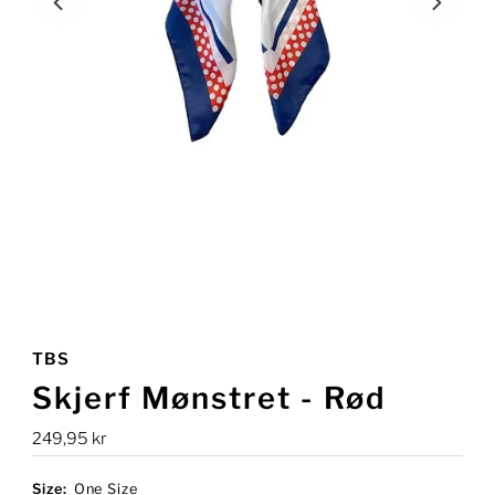
TBS
Skjerf Mønstret - Rød
Ordinær
249,95 kr
pris
Size:
One Size