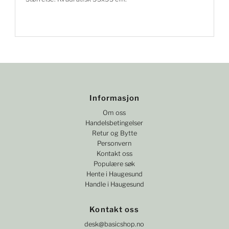
Informasjon
Om oss
Handelsbetingelser
Retur og Bytte
Personvern
Kontakt oss
Populære søk
Hente i Haugesund
Handle i Haugesund
Kontakt oss
desk@basicshop.no