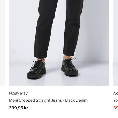
Noisy May
No
Moni Cropped Straight Jeans - Black Denim
Yo
Ordinær
399,95 kr
Sa
39
pris