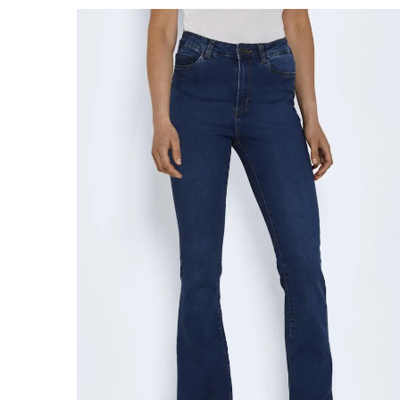
Mest relevant
Bestselger
Alfabetisk, A–Å
Alfabetisk, Å–A
Pris, lav til høy
Pris, høy til lav
Dato, gammelt til nytt
Dato, nytt til gammelt