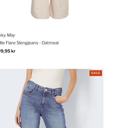
isy May
llie Flare Slengjeans - Oatmeal
dinær
9,95 kr
is
SALG