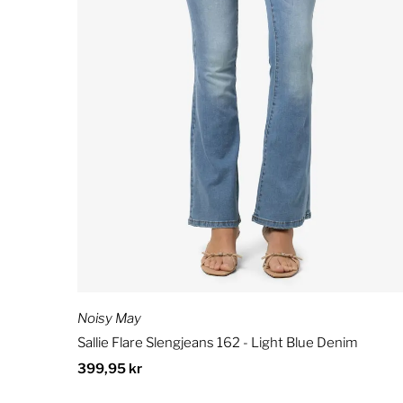
Noisy May
Sallie Flare Slengjeans 162 - Light Blue Denim
Ordinær
399,95 kr
pris