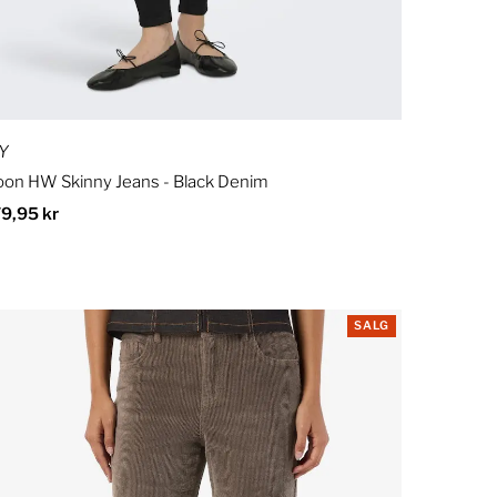
Y
on HW Skinny Jeans - Black Denim
dinær
9,95 kr
is
SALG