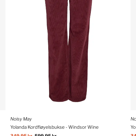
Noisy May
No
Yolanda Kordfløyelsbukse - Windsor Wine
Yo
Salgspris
349,95 kr
Ordinær
599,95 kr
Sa
34