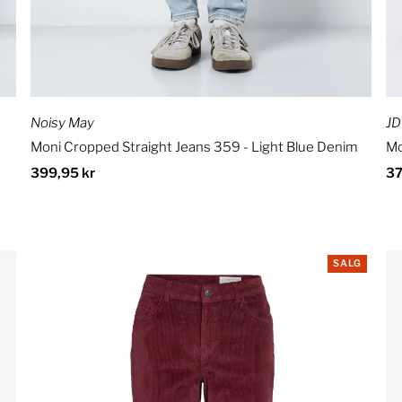
Noisy May
JD
Moni Cropped Straight Jeans 359 - Light Blue Denim
Mo
Ordinær
399,95 kr
Or
37
pris
pr
SALG