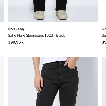
Noisy May
No
Sallie Flare Slengjeans 1023 - Black
Sa
Ordinær
399,95 kr
Or
39
pris
pr