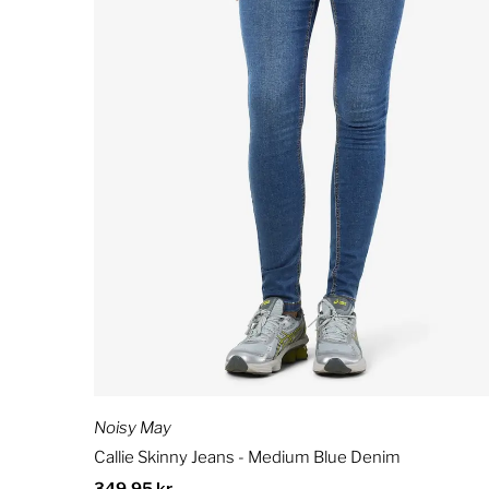
Noisy May
Callie Skinny Jeans - Medium Blue Denim
Ordinær
349,95 kr