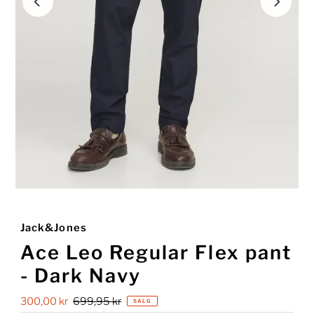
Jack&Jones
Ace Leo Regular Flex pant
- Dark Navy
Salgspris
300,00 kr
Ordinær
699,95 kr
SALG