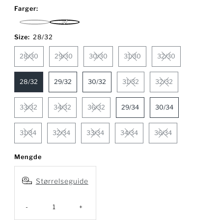
pris
Farger:
Black
Dark
Navy
Size:
28/32
28/30
29/30
30/30
31/30
32/30
28/32
29/32
30/32
31/32
32/32
33/32
34/32
36/32
29/34
30/34
31/34
32/34
33/34
34/34
36/34
Mengde
Størrelseguide
-
+