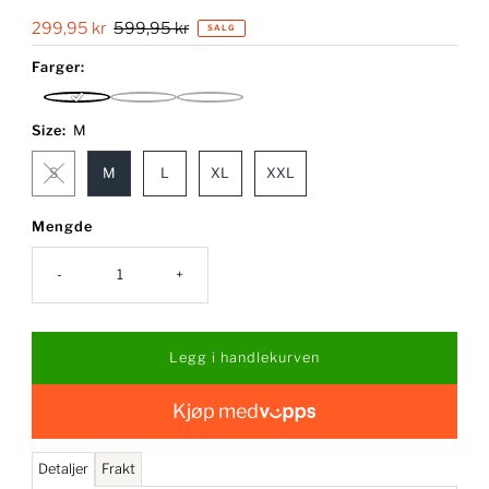
Salgspris
299,95 kr
Ordinær
599,95 kr
SALG
pris
Farger:
Pale
Prism
Dark
Banana
Pink
Sapphire
Size:
M
S
M
L
XL
XXL
Mengde
-
+
Kjøp med
Detaljer
Frakt