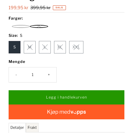
Salgspris
199,95 kr
Ordinær
399,95 kr
SALG
pris
Farger:
Jebster
Mock
Red
Orange
Size:
S
S
M
L
XL
XXL
Mengde
-
+
Kjøp med
Detaljer
Frakt