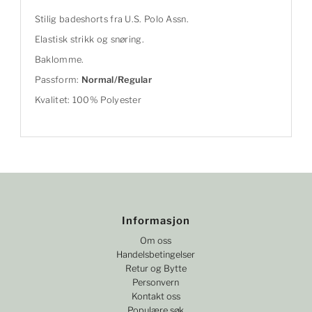
Stilig badeshorts fra U.S. Polo Assn.
Elastisk strikk og snøring.
Baklomme.
Passform:
Normal/Regular
Kvalitet: 100% Polyester
Informasjon
Om oss
Handelsbetingelser
Retur og Bytte
Personvern
Kontakt oss
Populære søk