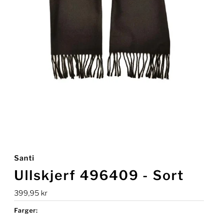
Santi
Ullskjerf 496409 - Sort
Ordinær
399,95 kr
pris
Farger: