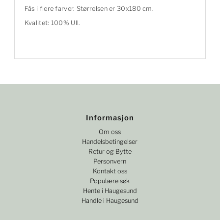
Fås i flere farver. Størrelsen er 30x180 cm.
Kvalitet: 100% Ull.
Informasjon
Om oss
Handelsbetingelser
Retur og Bytte
Personvern
Kontakt oss
Populære søk
Hente i Haugesund
Handle i Haugesund