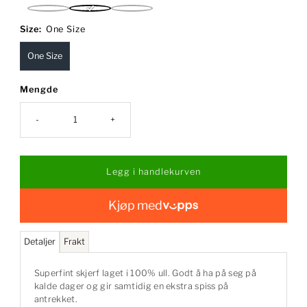
Dark
Sort
Navy
Grey
Size:
One Size
Melange
One Size
Mengde
-
+
Kjøp med
Detaljer
Frakt
Superfint skjerf laget i 100% ull. Godt å ha på seg på
kalde dager og gir samtidig en ekstra spiss på
antrekket.