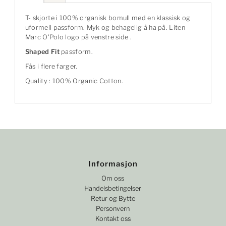
T- skjorte i 100% organisk bomull med en klassisk og
uformell passform. Myk og behagelig å ha på. Liten
Marc O'Polo logo på venstre side .
Shaped Fit
passform.
Fås i flere farger.
Quality : 100% Organic Cotton.
Informasjon
Om oss
Handelsbetingelser
Retur og Bytte
Personvern
Kontakt oss