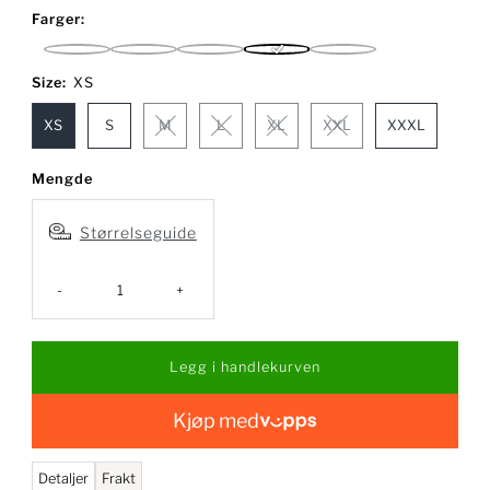
pris
Farger:
Black
Deep
Mongrove
Twenty
White
Ocean
Four
Size:
XS
Grey
XS
S
M
L
XL
XXL
XXXL
Mengde
Størrelseguide
-
+
Kjøp med
Detaljer
Frakt