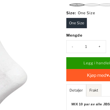
White
Dark
Grey
Size:
One Size
Navy
One Size
Mengde
-
+
Kjøp med
Detaljer
Frakt
MIX 10 par av alle JBS 