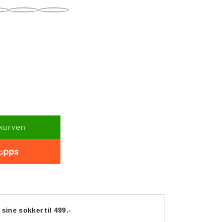
Dark
Black
Grey
sine sokker til 499.-