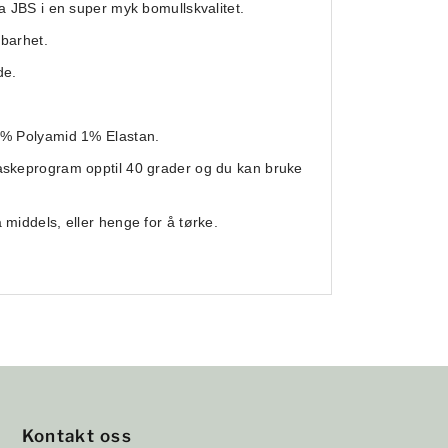
ra JBS i en super myk bomullskvalitet.
dbarhet.
de.
9% Polyamid 1% Elastan.
askeprogram opptil 40 grader og du kan bruke
 middels, eller henge for å tørke.
Kontakt oss