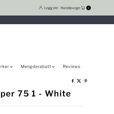
Logg inn
Handlevogn
0
rker
Mengderabatt
Reviews
per 75 1 - White