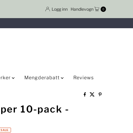
Logg inn
Handlevogn
0
rker
Mengderabatt
Reviews
per 10-pack -
SALG