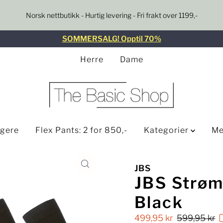
Norsk nettbutikk - Hurtig levering - Fri frakt over 1199,-
SOMMERSALG! Opptil 70%
Herre
Dame
lgere
Flex Pants: 2 for 850,-
Kategorier
Me
JBS
JBS Strøm
Black
Salgspris
499,95 kr
Ordinær
599,95 kr