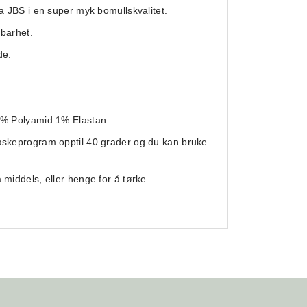
ra JBS i en super myk bomullskvalitet.
dbarhet.
de.
9% Polyamid 1% Elastan.
askeprogram opptil 40 grader og du kan bruke
 middels, eller henge for å tørke.