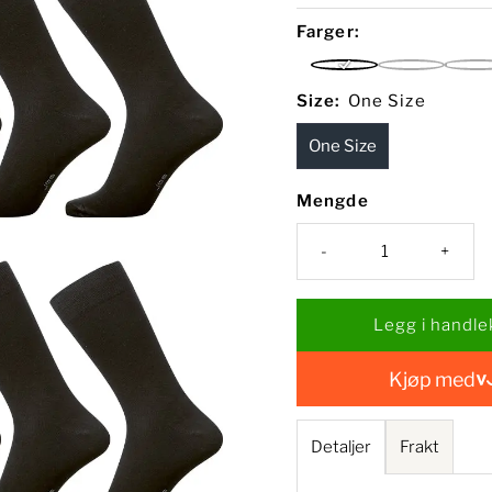
pris
Farger:
Black
Black/Dark
Black
Size:
One Size
Navy
One Size
Mengde
-
+
Kjøp med
Detaljer
Frakt