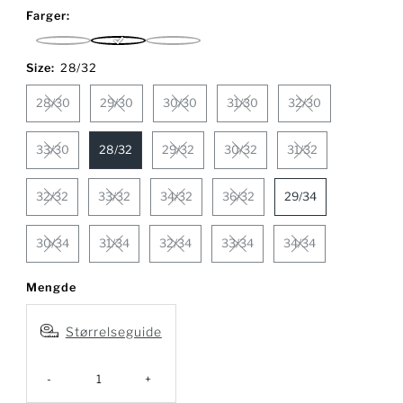
pris
Farger:
Chinchilla
Olive
Slate
Night
Black
Size:
28/32
28/30
29/30
30/30
31/30
32/30
33/30
28/32
29/32
30/32
31/32
32/32
33/32
34/32
36/32
29/34
30/34
31/34
32/34
33/34
34/34
Mengde
Størrelseguide
-
+