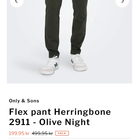
Only & Sons
Flex pant Herringbone
2911 - Olive Night
Salgspris
199,95 kr
Ordinær
499,95 kr
SALG