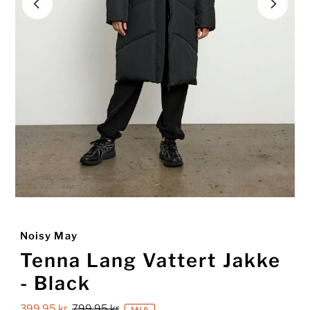
Noisy May
Tenna Lang Vattert Jakke
- Black
Salgspris
399,95 kr
Ordinær
799,95 kr
SALG