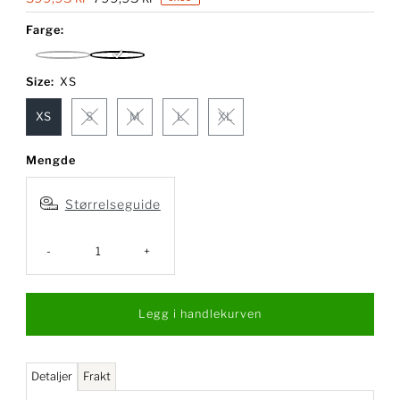
pris
Farge:
Aluminum
Black
Size:
XS
XS
S
M
L
XL
Mengde
Størrelseguide
-
+
Detaljer
Frakt