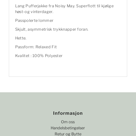
Lang Pufferjakke fra Noisy May. Superflott til kjølige
høst-og vinterdager.
Passpolerte lommer
Skjult, asymmetrisk trykknapper foran.
Hette.
Passform: Relaxed Fit
Kvalitet : 100% Polyester
Informasjon
Om oss
Handelsbetingelser
Retur og Bytte